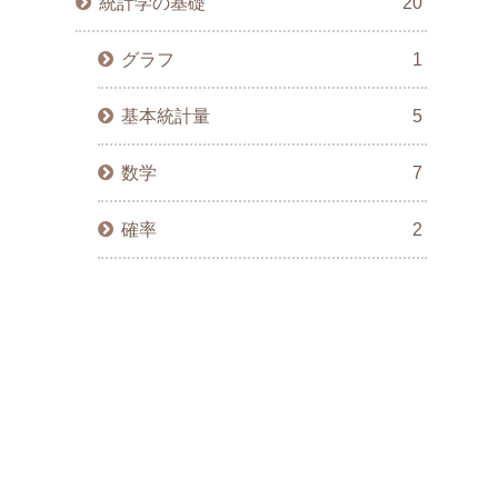
統計学の基礎
20
グラフ
1
基本統計量
5
数学
7
確率
2