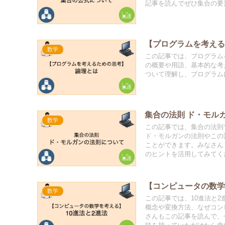
記事を読んでぜひ集合の要
【プログラムを考え
数学
この記事では、プログラム
の概要や用語、基本的な考
ついて理解し、プログラム
集合の法則 ド・モル
数学
この記事では、集合の法則
ド・モルガンの法則やこの
ことができます。みなさん
のヒントを活用してみてく
【コンピュータの数学
数学
この記事では、10進法と2
概念や変換方法、なぜコン
さんもこの記事を読んで、