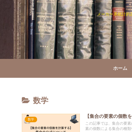
メーカー系統計的
ホーム
数学
【集合の要素の個数
数学
この記事では、集合の要素
素の個数による集合の種類