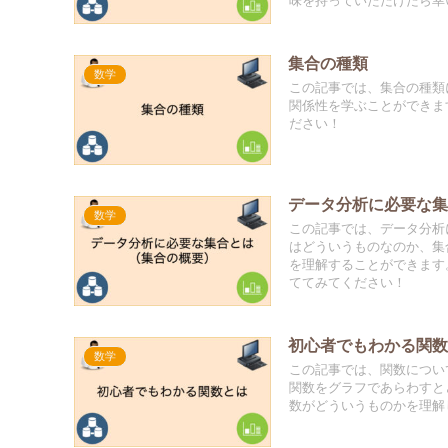
味を持っていただけたら幸
集合の種類
数学
この記事では、集合の種類
関係性を学ぶことができま
ださい！
データ分析に必要な
数学
この記事では、データ分析
はどういうものなのか、集
を理解することができます
ててみてください！
初心者でもわかる関
数学
この記事では、関数につい
関数をグラフであらわすと
数がどういうものかを理解し