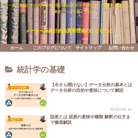
メーカー系統計的品質管理者が統計的品質管理手法やデータ分析、最近読んだ
本、仕事術について書くブログ
メーカー系統計的品質管理者のひとりごと
ホーム
このブログについて
サイトマップ
お問い合わせ
統計学の基礎
【今さら聞けない】データ分析の基本とは
データ分析
データ分析の目的や意味について解説
2022.01.14
誤差とは 誤差の意味や種類 解釈の仕方ま
統計学
で徹底解説