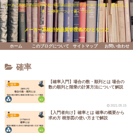
メーカー系統計的品質管理者が統計的品質管理手法やデータ分析、最近読んだ
本、仕事術について書くブログ
メーカー系統計的品質管理者のひとりごと
ホーム
このブログについて
サイトマップ
お問い合わせ
確率
【確率入門】場合の数・順列とは 場合の
確率
数の順列と階乗の計算方法について解説
2021.05.15
【入門者向け】確率とは 確率の概要から
確率
求め方 樹形図の使い方まで解説