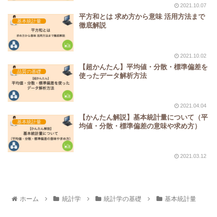
2021.10.07
平方和とは 求め方から意味 活用方法まで
基本統計量
徹底解説
2021.10.02
【超かんたん】平均値・分散・標準偏差を
品質の基礎
使ったデータ解析方法
2021.04.04
【かんたん解説】基本統計量について（平
基本統計量
均値・分散・標準偏差の意味や求め方）
2021.03.12
ホーム
統計学
統計学の基礎
基本統計量