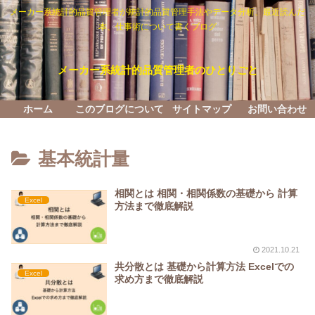
メーカー系統計的品質管理者が統計的品質管理手法やデータ分析、最近読んだ
本、仕事術について書くブログ
メーカー系統計的品質管理者のひとりごと
ホーム
このブログについて
サイトマップ
お問い合わせ
基本統計量
相関とは 相関・相関係数の基礎から 計算
Excel
方法まで徹底解説
2021.10.21
共分散とは 基礎から計算方法 Excelでの
Excel
求め方まで徹底解説