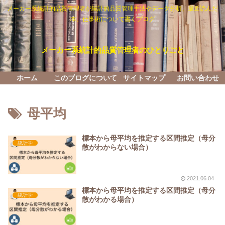
メーカー系統計的品質管理者が統計的品質管理手法やデータ分析、最近読んだ
本、仕事術について書くブログ
メーカー系統計的品質管理者のひとりごと
ホーム
このブログについて
サイトマップ
お問い合わせ
母平均
標本から母平均を推定する区間推定（母分
統計学
散がわからない場合）
2021.06.04
標本から母平均を推定する区間推定（母分
統計学
散がわかる場合）