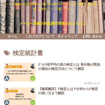
メーカー系統計的品質管理者が統計的品質管理手法やデータ分析、最近読んだ
本、仕事術について書くブログ
メーカー系統計的品質管理者のひとりごと
ホーム
このブログについて
サイトマップ
お問い合わせ
検定統計量
2つの母平均の差の検定とは 母分散が既知
推定・検定
の場合の検定方法について解説
2021.11.12
【徹底解説】F検定とは F分布からF検定
統計学
の使い方まで解説