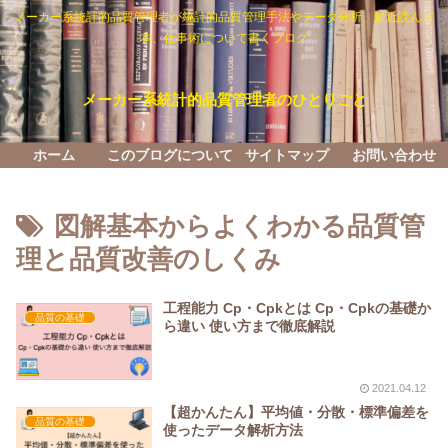
メーカー系統計的品質管理者が統計的品質管理手法やデータ分析、最近読んだ
本、仕事術について書くブログ
メーカー系統計的品質管理者のひとりごと
ホーム
このブログについて
サイトマップ
お問い合わせ
図解基本からよくわかる品質管
理と品質改善のしくみ
工程能力 Cp・Cpkとは Cp・Cpkの基礎か
品質の基礎
ら違い 使い方まで徹底解説
2021.04.12
【超かんたん】平均値・分散・標準偏差を
品質の基礎
使ったデータ解析方法